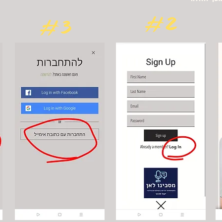
#2
#3