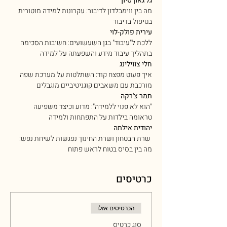
גל גאון סיון
מה בין ווימבלדון לדיבור: עקרונות למידה מוטורית 
בטיפול בדיבור
עירית פולק-לוי
ללכת ל"עיבוד" בגן השעשועים: חשיבות הסכימה 
בתהליך עיבוד מידע והשפעתה על למידה
חלי צווילינג
איך פעוט מפצח קוד: השתלטות על מערכת שפה 
מורכבת עם משאבים קוגניטיביים מוגבלים 
תמר צ'רקה
"הוא לא פנוי ללמידה": מדוע וכיצד משפיעה 
טראומה בילדות על התפתחות ולמידה
יהודית אילתה
 שרת הבטחון ושרת החינוך נפגשות לשיחת נפש: 
מה בין בסיס בטוח לראש פתוח
כרטיסים
הכרטיסים אזלו
סוג כרטיס