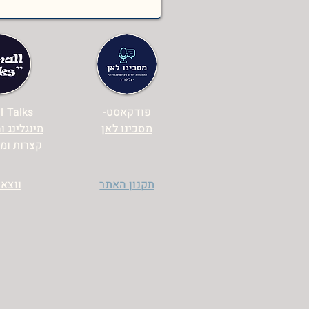
פודקאסט-
l Talks
מסכינו לאן
מינגלינג 
קצרות ומ
תקנון האתר
ווצאפ: 7981