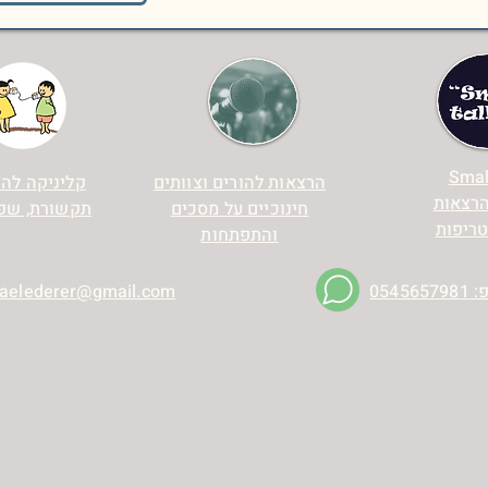
Smal
הרצאות להורים וצוותים
קליניקה לה
והרצאות
חינוכיים על מסכים
תקשורת, שפה
טריפות
והתפתחות
054565
aelederer@gmail.com